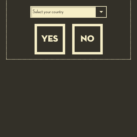
YES
NO
SHOW MORE
OUR RECIPES
WITH ALMA