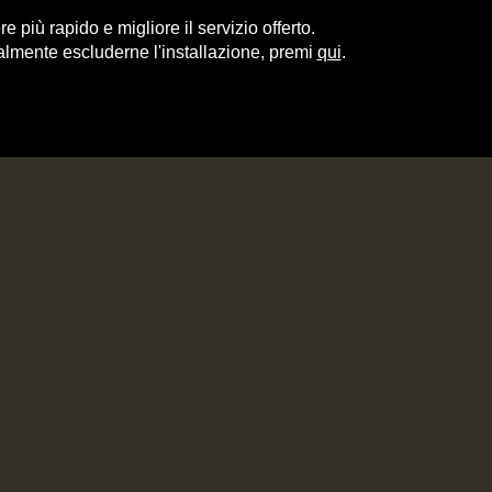
e più rapido e migliore il servizio offerto.
almente escluderne l'installazione, premi
qui
.
ITALY