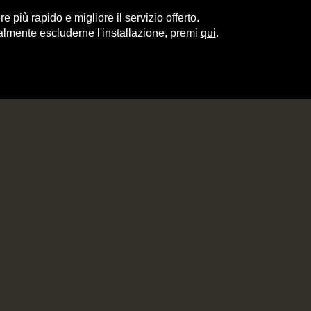
e più rapido e migliore il servizio offerto.
almente escluderne l'installazione, premi
qui
.
ITALY