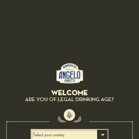
ipsum
sit.
TWEET |
TWEET |
SEND
SEND
LIKE
|
+1
|
TWEET
|
SEND
1
2
next ›
last »
Welcome
ARE YOU OF LEGAL DRINKING AGE?
BIRRIFICIO ANGELO PORETTI
Scopri di più