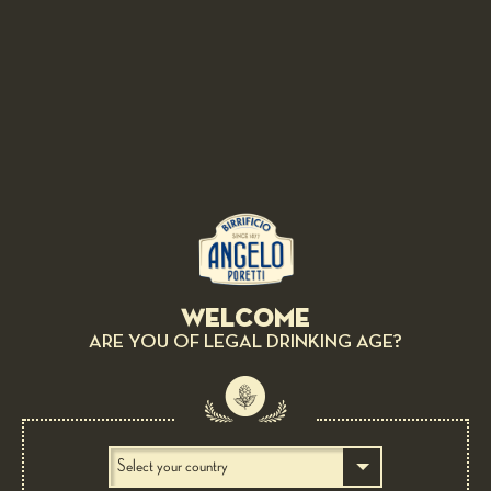
sit.
SEND
SEND
LIKE
|
+1
|
TWEET
|
SEND
1
2
next ›
last »
Welcome
ARE YOU OF LEGAL DRINKING AGE?
BIRRIFICIO ANGELO PORETTI
Scopri di più