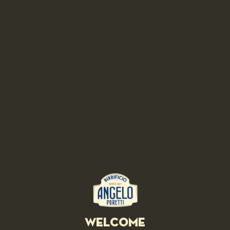
• HOP VARIETIES •
• DOMINANT HOP •
Saaz
• PROFILE •
A full bodied pale beer of a velvety but decisive taste,
characterized by a fruity aroma balanced by moderate bitterness.
ABV: 6.5% VOL
• PAIRINGS •
Ideal with intensely-flavoured starters, cold cuts, aged cheese or
paired with strong flavors and substantial recipes characterized by
a good degree of seasonings.
Welcome