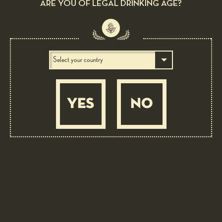
ARE YOU OF LEGAL DRINKING AGE?
<< 4 LUPPOLI LAGER
6 LUPPOLI BOCK ROSSA >>
33 cl bottle
YES
NO
Style
Bock
Colour type
Pale
Head
Fine, compact, adherent
Appearance
Clear
Colour
Intense gold
Carbonation
Moderate
Body
Rounded