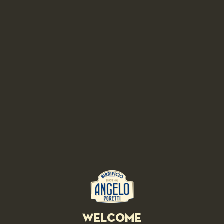
Adjust flavor
Brown with 15 g of extra virgin olive oil
Combine in saucepan gin and cognac
Evaporate over high heat
Join the back of the hare hare and browned
Cook for a few minutes
Cook the pappardelle
Drain
Drizzle with the remaining oil
Presentation:
Serve the hare with the sauce
Accompany with pasta
RELATED RECIPES
Welcome