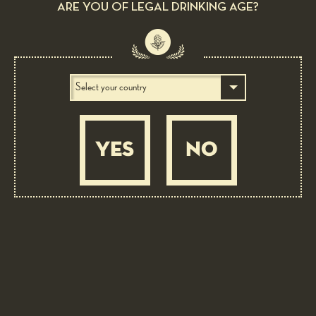
ARE YOU OF LEGAL DRINKING AGE?
YES
NO
BEER AS INGREDIENT: 6 LUPPOLI DOPPIO MALTO ROSSA
CON 6° LUPPOLO COLTIVATO IN ITALIA
Mousse of Piedmont hazelnut i.g.p. with 6
Luppoli Bock Rossa
MEDIUM
30 MIN