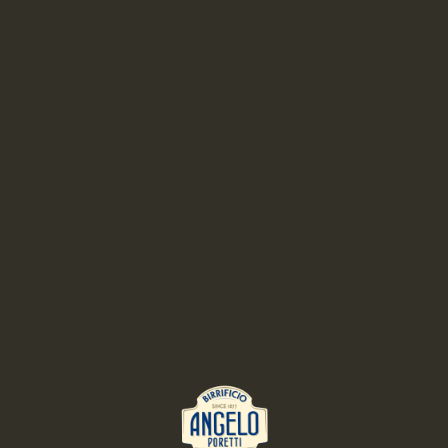
BEER AS INGREDIENT: 6 LUPPOLI DOPPIO MALTO ROSSA
CON 6° LUPPOLO COLTIVATO IN ITALIA
Cheesecake of Casatella with ice cream of
Bock Rossa 5 luppoli
DIFFICULT
90 MIN