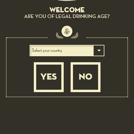
Welcome
ARE YOU OF LEGAL DRINKING AGE?
YES
NO
BEER PAIRING: 6 LUPPOLI DOPPIO MALTO ROSSA CON 6°
LUPPOLO COLTIVATO IN ITALIA
Warm ice cream cone with taleggio d.o.p.
DIFFICULT
5 ORE