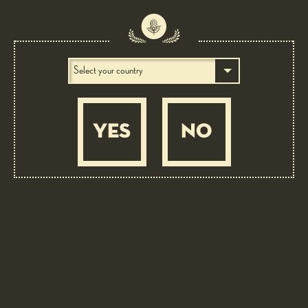
YES
NO
BEER PAIRING: 6 LUPPOLI DOPPIO MALTO ROSSA CON 6°
LUPPOLO COLTIVATO IN ITALIA
Chocolate brownie and peaty whisky sauce
MEDIUM
1 ORA