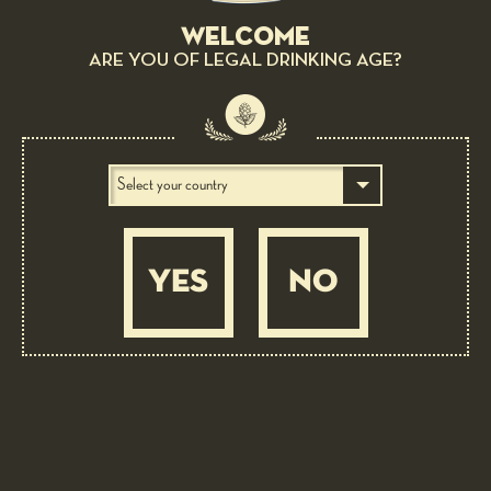
Welcome
ARE YOU OF LEGAL DRINKING AGE?
BEER AS INGREDIENT: 6 LUPPOLI DOPPIO MALTO ROSSA
CON 6° LUPPOLO COLTIVATO IN ITALIA
YES
NO
Parfait with figs and almonds, caramel and 6
luppoli Bock Rossa
MEDIUM
45 MIN