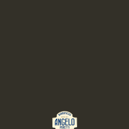
BEER PAIRING: 6 LUPPOLI DOPPIO MALTO ROSSA CON 6°
LUPPOLO COLTIVATO IN ITALIA
Mulberry water-ice and almond mousse
MEDIUM
1 ORA