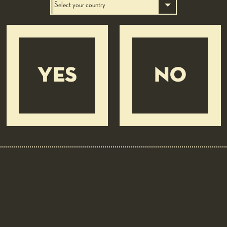
BEER PAIRING: 5 LUPPOLI DOPPIO MALTO
CHIARA CON 5° LUPPOLO COLTIVATO IN ITALIA
Layer cake of Brawn of Gioi,
artichoke and oyster mushroom
YES
NO
EASY
20 MIN