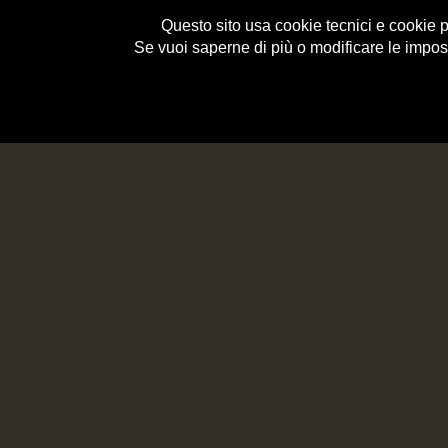
Questo sito usa cookie tecnici e cookie per
Se vuoi saperne di più o modificare le impos
e-Shop
HISTORY
<< BACK
HOME
>
RECIPES
IN CUC