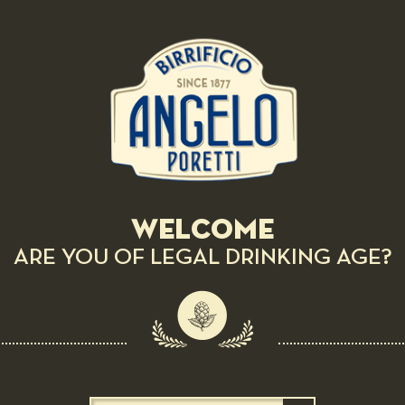
BEER PAIRING: 5 LUPPOLI DOPPIO MALTO
CHIARA CON 5° LUPPOLO COLTIVATO IN ITALIA
Rice with cotechino Modena
sausage and balsamic vinegar
DIFFICULT
30 MIN
Welcome
ARE YOU OF LEGAL DRINKING AGE?