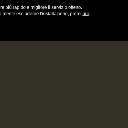
e più rapido e migliore il servizio offerto.
almente escluderne l'installazione, premi
qui
.
ITALY
RECIPES
CONTACT
PORETTI