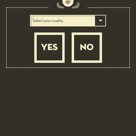
BEER PAIRING: 4 LUPPOLI L’ORIGINALE CON 4° LUPPOLO
COLTIVATO IN ITALIA
YES
NO
Tile of pike perch, balsamic vinegar, fondant
onions, almond milk
DIFFICULT
2 ORE