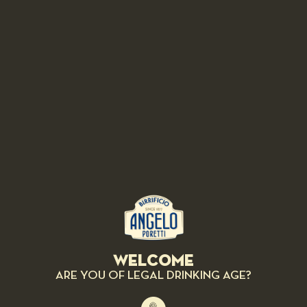
sauce and bake for about 15 minutes at 200 ° C, then add the Buffalo
Mozzarella of Campania d.o.p. and the spices and continue cooking in
the oven for 5 minutes.
Presentation:
Season to taste.
RELATED RECIPES
Welcome
ARE YOU OF LEGAL DRINKING AGE?